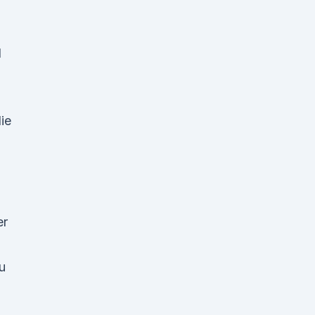
d
ie
er
u