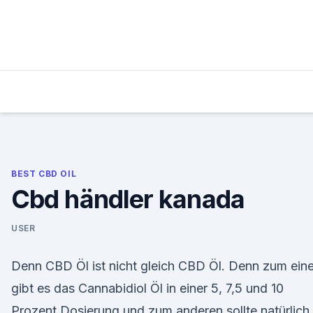
Skip
to
content
BEST CBD OIL
Cbd händler kanada
USER
Denn CBD Öl ist nicht gleich CBD Öl. Denn zum ein
gibt es das Cannabidiol Öl in einer 5, 7,5 und 10
Prozent Dosierung und zum anderen sollte natürlich