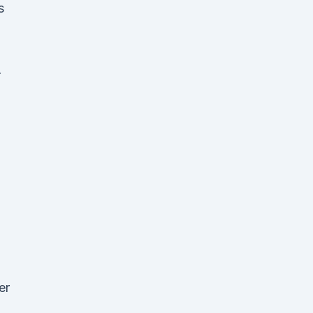
s
r
er